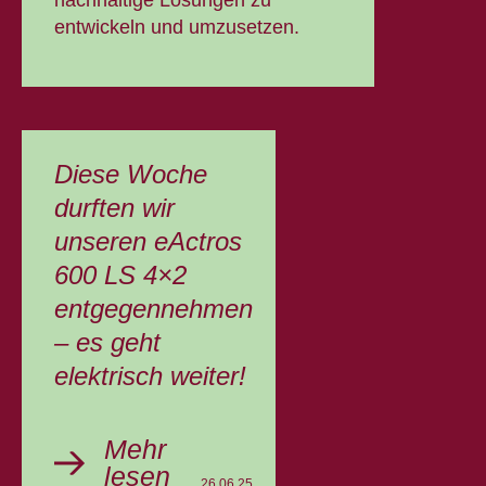
nachhaltige Lösungen zu
entwickeln und umzusetzen.
Diese Woche
durften wir
unseren eActros
600 LS 4×2
entgegennehmen
– es geht
elektrisch weiter!
Mehr
lesen
26.06.25