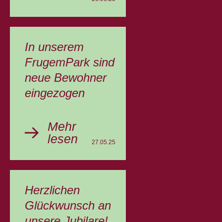
In unserem
FrugemPark sind
neue Bewohner
eingezogen
Mehr
lesen
27.05.25
Herzlichen
Glückwunsch an
unsere Jubilare!