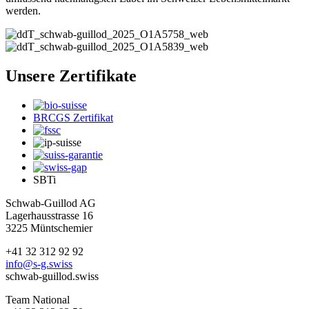
werden.
Unsere Zertifikate
BRCGS Zertifikat
SBTi
Schwab-Guillod AG
Lagerhausstrasse 16
3225 Müntschemier
+41 32 312 92 92
info@s-g.swiss
schwab-guillod.swiss
Team National