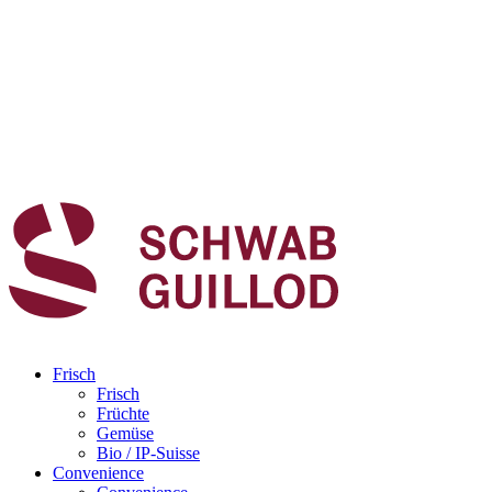
Frisch
Frisch
Früchte
Gemüse
Bio / IP-Suisse
Convenience