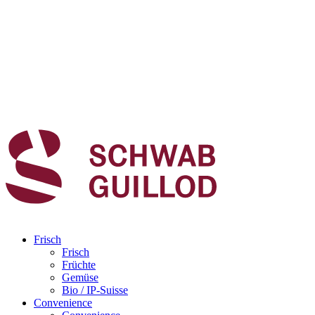
Frisch
Frisch
Früchte
Gemüse
Bio / IP-Suisse
Convenience