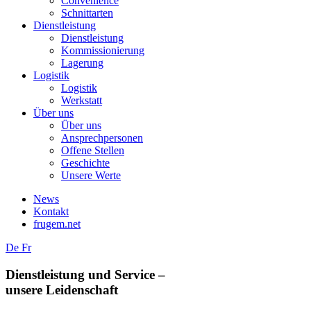
Convenience
Schnittarten
Dienstleistung
Dienstleistung
Kommissionierung
Lagerung
Logistik
Logistik
Werkstatt
Über uns
Über uns
Ansprechpersonen
Offene Stellen
Geschichte
Unsere Werte
News
Kontakt
frugem.net
De
Fr
Dienstleistung und Service –
unsere Leidenschaft