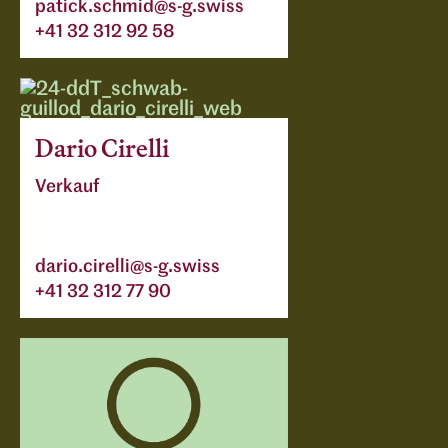
patick.schmid@s-g.swiss
+41 32 312 92 58
Dario Cirelli
Verkauf
dario.cirelli@s-g.swiss
+41 32 312 77 90