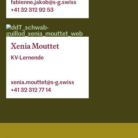
fabienne.jakob@s-g.swiss
+41 32 312 92 53
Xenia Mouttet
KV-Lernende
xenia.mouttet@s-g.swiss
+41 32 312 77 14