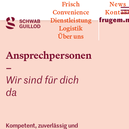
Frisch
News
Convenience
Kontak
Frisch
Dienstleistung
frugem.
Convenience
Früchte
Logistik
Dienstleistung
Schnittarten
Gemüse
Über uns
Kommissionierung
Bio / IP-Suisse
Logistik
Werkstatt
Lagerung
Über uns
Ansprechpersonen
Ansprechpersonen
–
Offene Stellen
Geschichte
Wir sind für dich
Unsere Werte
da
Kompetent, zuverlässig und