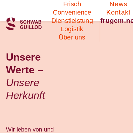
Frisch
News
Convenience
Kontakt
Frisch
Dienstleistung
frugem.n
Convenience
Früchte
Logistik
Dienstleistung
Schnittarten
Gemüse
Über uns
Kommissionierung
Bio / IP-Suisse
Logistik
Werkstatt
Lagerung
Über uns
Unsere
Ansprechpersonen
Werte –
Offene Stellen
Geschichte
Unsere
Unsere Werte
Herkunft
Wir leben von und