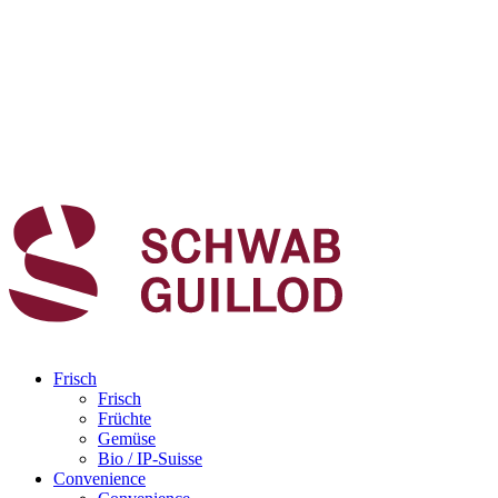
Frisch
Frisch
Früchte
Gemüse
Bio / IP-Suisse
Convenience