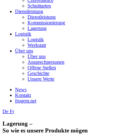
Convenience
Schnittarten
Dienstleistung
Dienstleistung
Kommissionierung
Lagerung
Logistik
Logistik
Werkstatt
Über uns
Über uns
Ansprechpersonen
Offene Stellen
Geschichte
Unsere Werte
News
Kontakt
frugem.net
De
Fr
Lagerung –
So wie es unsere Produkte mögen