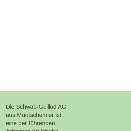
Seeland
Frische –
Herkunft
und
Wachstum
vereint.
Die Schwab-Guillod AG
aus Müntschemier ist
eine der führenden