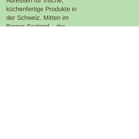
Adressen für frische,
küchenfertige Produkte in
der Schweiz. Mitten im
Berner Seeland – der
Gemüsekammer des
Landes – verbindet das
Unternehmen
landwirtschaftliche
Tradition mit moderner
Verarbeitungstechnologie.
Hier werden Produkte mit
höchstem
Qualitätsanspruch
verarbeitet und täglich
frisch an Detailhandel und
Gastronomie geliefert.